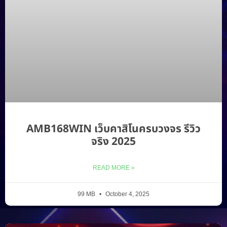
AMB168WIN เว็บคาสิโนครบวงจร รีวิว
จริง 2025
READ MORE »
99 MB
October 4, 2025