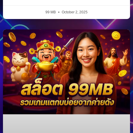
99 MB
October 2, 2025