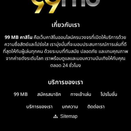
เกี่ยวกับเรา
99 MB คาสิโน
คือเว็บคาสิโนออนไลน์ครบวงจรที่เปิดให้บริการด้วย
ความซื่อสัตย์และโปร่งใส เรามุ่งมั่นที่จะมอบประสบการณ์การเล่นที่ดี
ที่สุดให้กับผู้เล่นทุกคน ด้วยระบบที่ทันสมัย ปลอดภัย และเกมคุณภาพ
จากค่ายดังระดับโลก เราพร้อมดูแลและมอบความบันเทิงให้กับคุณ
ตลอด 24 ชั่วโมง
บริการของเรา
99 MB
สมัครสมาชิก
ทางเข้าเล่น
โปรโมชั่น
บริการของเรา
บทความ
ติดต่อเรา
Sitemap